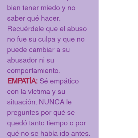
bien tener miedo y no
saber qué hacer.
Recuérdele que el abuso
no fue su culpa y que no
puede cambiar a su
abusador ni su
comportamiento.
EMPATÍA:
Sé empático
con la víctima y su
situación. NUNCA le
preguntes por qué se
quedó tanto tiempo o por
qué no se había ido antes.