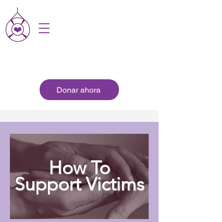
Donar ahora
How To
Support V
ictims