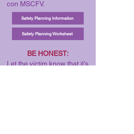
con MSCFV.
Safety Planning Information
Safety Planning Worksheet
BE HONEST:
Let the victim know that it’s
okay to be afraid and not
know what to do.
Emphasize that the abuse
was not the victim's fault
and they can’t change the
abuser or their